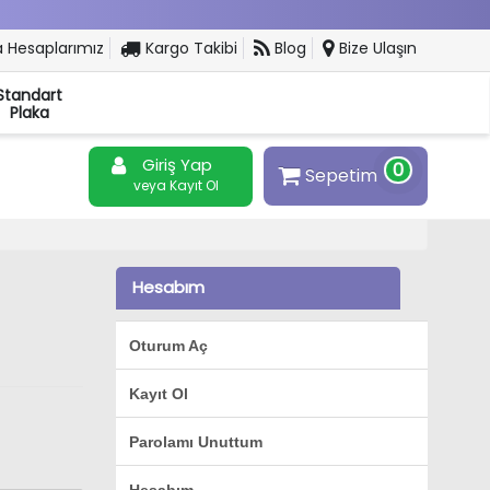
 Hesaplarımız
Kargo Takibi
Blog
Bize Ulaşın
Standart
Plaka
Giriş Yap
0
Sepetim
veya Kayıt Ol
Hesabım
Oturum Aç
Kayıt Ol
Parolamı Unuttum