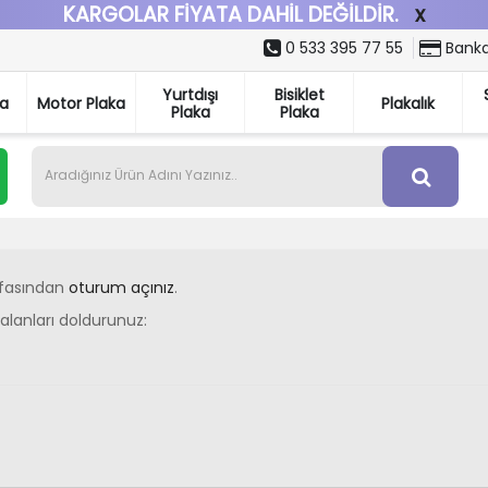
KARGOLAR FİYATA DAHİL DEĞİLDİR.
x
0 533 395 77 55
Banka
Yurtdışı
Bisiklet
ka
Motor Plaka
Plakalık
Plaka
Plaka
ayfasından
oturum açınız
.
 alanları doldurunuz: