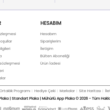
R
HESABIM
zleşmesi
Hesabım
Koşullar
Siparişlerim
lgileri
İletişim
a
Bülten Aboneliği
 sözleşmesi
Ürün İadesi
eri
lar
Ortaklık Programı
Hediye Çeki
Markalar
Site Haritası
İle
laka | Standart Plaka | Mühürlü App Plaka © 2026 - Tüm Hakları