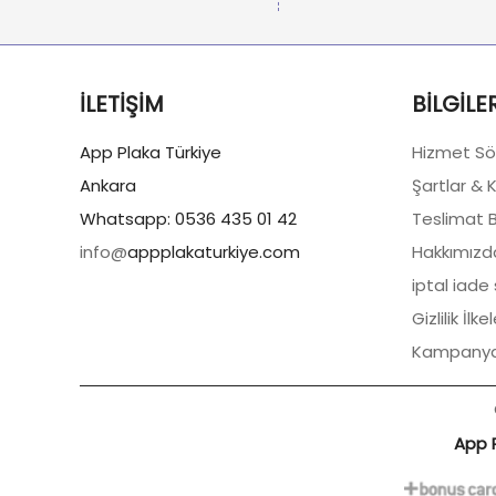
İLETIŞIM
BILGILE
App Plaka Türkiye
Hizmet Sö
Ankara
Şartlar & 
Whatsapp: 0536 435 01 42
Teslimat Bi
info@
appplakaturkiye.com
Hakkımızd
iptal iade
Gizlilik İlkel
Kampanya
App P